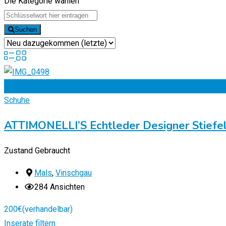
Die Kategorie wählen
Suchen
Zu Favoriten
Schuhe
ATTIMONELLI’S Echtleder Designer Stiefe
Zustand
Gebraucht
Mals
,
Vinschgau
284 Ansichten
200
€
(verhandelbar)
Inserate filtern