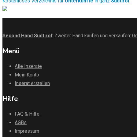
Kostenloses Verzeichnis für
Unterkünfte
in ganz
Südtirol
Second Hand Südtirol
:
Zweiter Hand kaufen und verkaufen:
Ge
Menü
Alle Inserate
Mein Konto
Inserat erstellen
Hilfe
FAQ & Hilfe
AGBs
Impressum