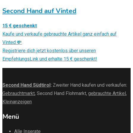
Second Hand auf Vinted
15 € geschenkt
Kaufe und verkaufe gebrauchte Artikel ganz einfach auf
Vinted 💸
Registriere dich jetzt kostenlos über unseren
EmpfehlungsLink und erhalte 15 € geschenkt!
Second Hand Südtirol
:
Zweiter Hand kaufen und verkaufen:
Gebrauchtmarkt
, Second Hand Flohmarkt,
gebrauchte Artikel
,
Kleinanzeigen
Menü
Alle Inserate