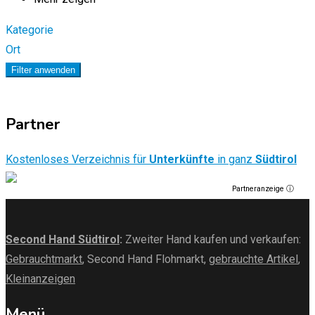
Kategorie
Ort
Filter anwenden
Partner
Kostenloses Verzeichnis für
Unterkünfte
in ganz
Südtirol
Partneranzeige ⓘ
Second Hand Südtirol
:
Zweiter Hand kaufen und verkaufen:
Gebrauchtmarkt
, Second Hand Flohmarkt,
gebrauchte Artikel
,
Kleinanzeigen
Menü