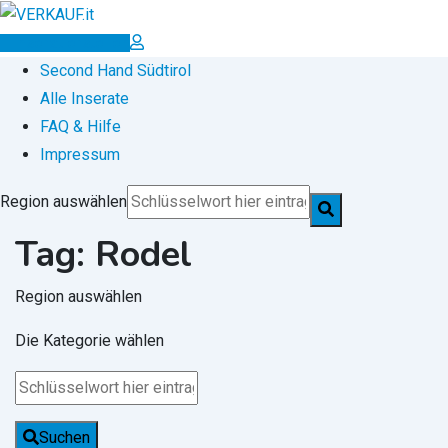
Zum
Inhalt
Inserat erstellen
springen
Second Hand Südtirol
Alle Inserate
FAQ & Hilfe
Impressum
Region auswählen
Tag:
Rodel
Region auswählen
Die Kategorie wählen
Suchen