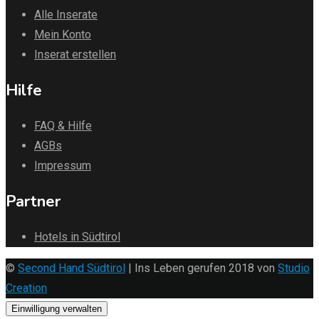
Alle Inserate
Mein Konto
Inserat erstellen
Hilfe
FAQ & Hilfe
AGBs
Impressum
Partner
Hotels in Südtirol
©
Second Hand Südtirol
| Ins Leben gerufen 2018 von
Studio
Creation
Einwilligung verwalten