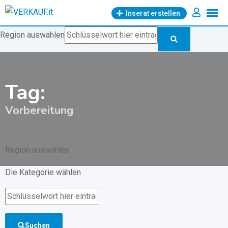
Zum
Inserat erstellen
Inhalt
springen
Region auswählen
Tag:
Vorbereitung
Region auswählen
Die Kategorie wählen
Suchen