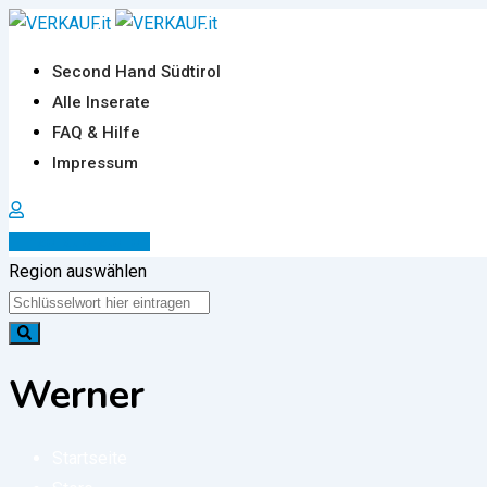
Zum
Inhalt
Second Hand Südtirol
springen
Alle Inserate
FAQ & Hilfe
Impressum
Inserat erstellen
Region auswählen
Werner
Startseite