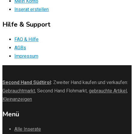
Mein Konto
Inserat erstellen
Hilfe & Support
FAQ & Hilfe
AGBs
Impressum
Second Hand Südtirol
:
Zweiter Hand kaufen und verkaufen:
Gebrauchtmarkt
, Second Hand Flohmarkt,
gebrauchte Artikel
,
Kleinanzeigen
Menü
Alle Inserate