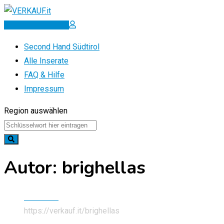
Zum
Inhalt
Inserat erstellen
springen
Second Hand Südtirol
Alle Inserate
FAQ & Hilfe
Impressum
Region auswählen
Autor: brighellas
Startseite
https://verkauf.it/
brighellas