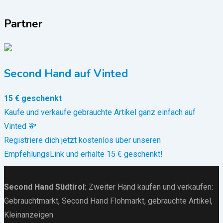
Partner
Second Hand auf Vinted
15 € geschenkt
Kaufe und verkaufe gebrauchte Artikel ganz einfach auf
Vinted 💸
Registriere dich jetzt kostenlos über unseren
EmpfehlungsLink und erhalte 15 € geschenkt!
Second Hand Südtirol
:
Zweiter Hand kaufen und verkaufen:
Gebrauchtmarkt
, Second Hand Flohmarkt,
gebrauchte Artikel
,
Kleinanzeigen