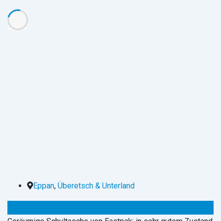
Eppan
,
Überetsch & Unterland
30
€
(fix)