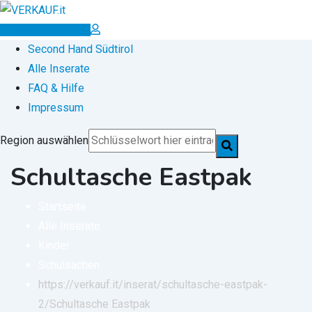
Zum
Inhalt
Inserat erstellen
springen
Second Hand Südtirol
Alle Inserate
FAQ & Hilfe
Impressum
Region auswählen
Schultasche Eastpak
Startseite
Alle Inserate
Kinder
Schulsachen
https://verkauf.it/inserat/schultasche-eastpak-
2/
Schultasche Eastpak