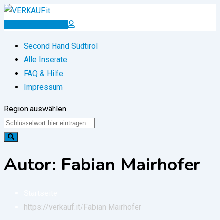
Zum
Inhalt
Inserat erstellen
springen
Second Hand Südtirol
Alle Inserate
FAQ & Hilfe
Impressum
Region auswählen
Autor: Fabian Mairhofer
Startseite
https://verkauf.it/
Fabian Mairhofer