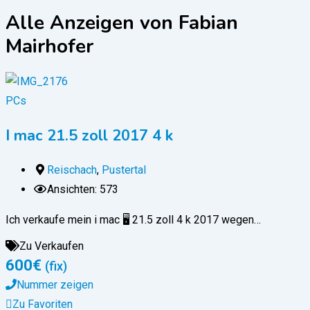
Alle Anzeigen von Fabian
Mairhofer
PCs
I mac 21.5 zoll 2017 4 k
Reischach
,
Pustertal
Ansichten: 573
Ich verkaufe mein i mac 🖥️ 21.5 zoll 4 k 2017 wegen…
Zu Verkaufen
600
€
(fix)
Nummer zeigen
Zu Favoriten