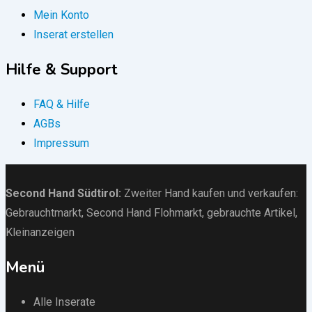
Mein Konto
Inserat erstellen
Hilfe & Support
FAQ & Hilfe
AGBs
Impressum
Second Hand Südtirol
:
Zweiter Hand kaufen und verkaufen:
Gebrauchtmarkt
, Second Hand Flohmarkt,
gebrauchte Artikel
,
Kleinanzeigen
Menü
Alle Inserate