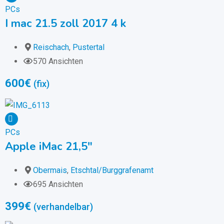
PCs
I mac 21.5 zoll 2017 4 k
Reischach
,
Pustertal
570 Ansichten
600
€
(fix)
PCs
Apple iMac 21,5″
Obermais
,
Etschtal/Burggrafenamt
695 Ansichten
399
€
(verhandelbar)