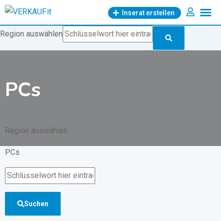
Zum
Inserat erstellen
Inhalt
springen
Region auswählen
PCs
Region auswählen
PCs
Suchen