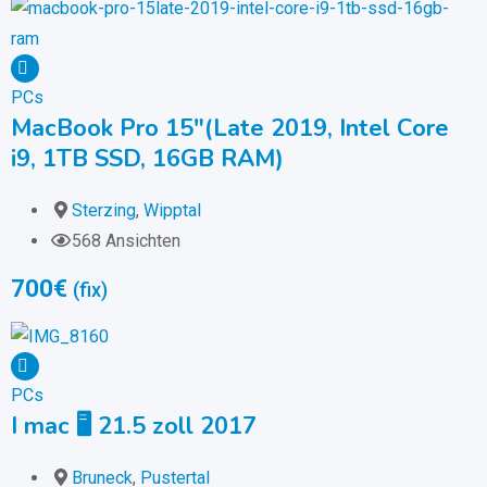
PCs
MacBook Pro 15″(Late 2019, Intel Core
i9, 1TB SSD, 16GB RAM)
Sterzing
,
Wipptal
568 Ansichten
700
€
(fix)
PCs
I mac 🖥️ 21.5 zoll 2017
Bruneck
,
Pustertal