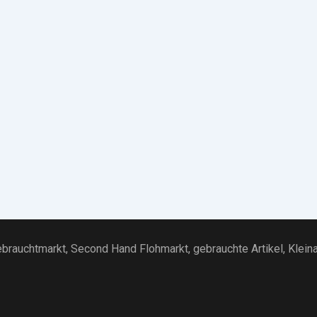
brauchtmarkt
, Second Hand Flohmarkt,
gebrauchte Artikel
,
Klein