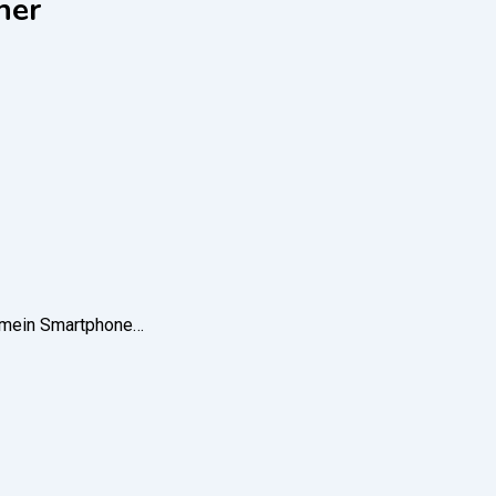
ner
u mein Smartphone…