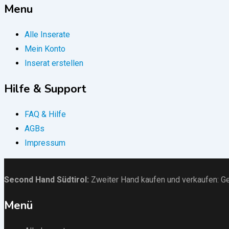
Menu
Alle Inserate
Mein Konto
Inserat erstellen
Hilfe & Support
FAQ & Hilfe
AGBs
Impressum
Second Hand Südtirol
:
Zweiter Hand kaufen und verkaufen:
Ge
Menü