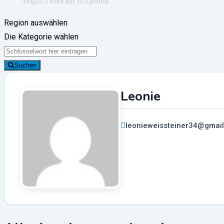
https://verkauf.it/
Leonie
Region auswählen
Die Kategorie wählen
Suchen
Leonie
leonieweissteiner34@gmai