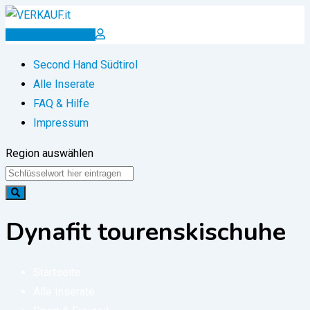
Zum
Inhalt
Inserat erstellen
springen
Second Hand Südtirol
Alle Inserate
FAQ & Hilfe
Impressum
Region auswählen
Dynafit tourenskischuhe
Startseite
Alle Inserate