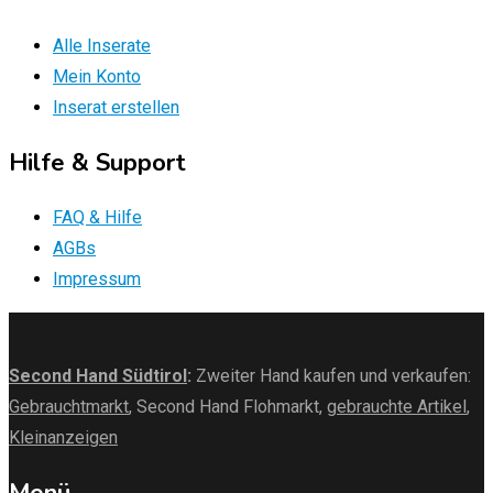
Alle Inserate
Mein Konto
Inserat erstellen
Hilfe & Support
FAQ & Hilfe
AGBs
Impressum
Second Hand Südtirol
:
Zweiter Hand kaufen und verkaufen:
Gebrauchtmarkt
, Second Hand Flohmarkt,
gebrauchte Artikel
,
Kleinanzeigen
Menü