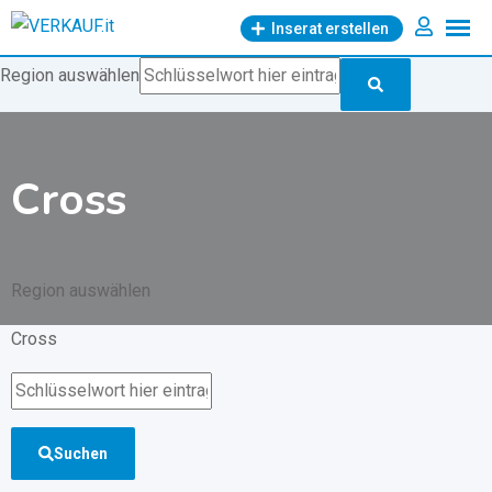
Zum
Inserat erstellen
Inhalt
springen
Region auswählen
Cross
Region auswählen
Cross
Suchen