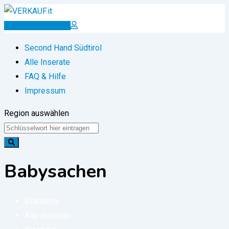
Zum
Inhalt
Inserat erstellen
springen
Second Hand Südtirol
Alle Inserate
FAQ & Hilfe
Impressum
Region auswählen
Babysachen
Startseite
Alle Inserate