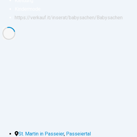
Kleidung
Kindermode
https://verkauf.it/inserat/babysachen/
Babysachen
St. Martin in Passeier
,
Passeiertal