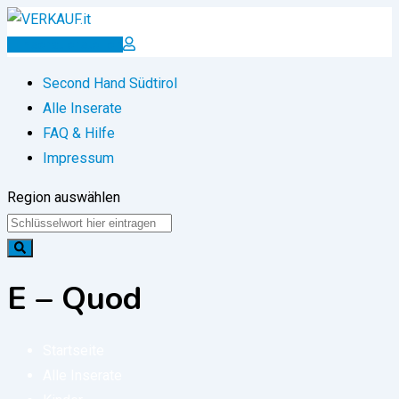
Zum
Inhalt
Inserat erstellen
springen
Second Hand Südtirol
Alle Inserate
FAQ & Hilfe
Impressum
Region auswählen
E – Quod
Startseite
Alle Inserate