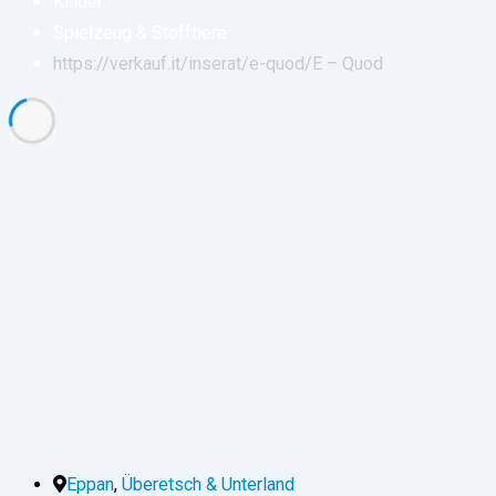
Kinder
Spielzeug & Stofftiere
https://verkauf.it/inserat/e-quod/
E – Quod
Eppan
,
Überetsch & Unterland