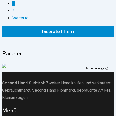
1
2
Weiter
Inserate filtern
Partner
Partneranzeige ⓘ
Second Hand Südtirol
:
Zweiter Hand kaufen und verkaufen:
Gebrauchtmarkt
, Second Hand Flohmarkt,
gebrauchte Artikel
,
Kleinanzeigen
Menü