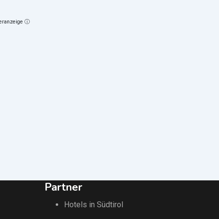
neranzeige ⓘ
40
€
(fix)
Spielzeug & Stofftiere
Küche von Fisher Price
Terlan
,
Überetsch & Unterland
173 Ansichten
Partner
Hotels in Südtirol