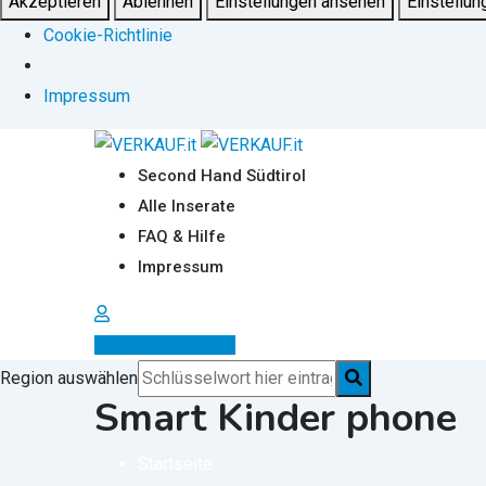
Akzeptieren
Ablehnen
Einstellungen ansehen
Einstellun
Cookie-Richtlinie
Impressum
Zum
Inhalt
Second Hand Südtirol
springen
Alle Inserate
FAQ & Hilfe
Impressum
Inserat erstellen
Region auswählen
Smart Kinder phone
Startseite