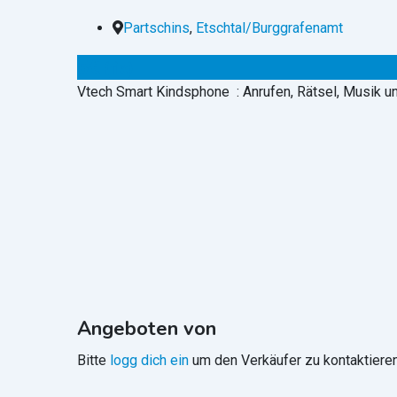
Partschins
,
Etschtal/Burggrafenamt
5
€
(fix)
Vtech Smart Kindsphone : Anrufen, Rätsel, Musik u
Angeboten von
Bitte
logg dich ein
um den Verkäufer zu kontaktieren