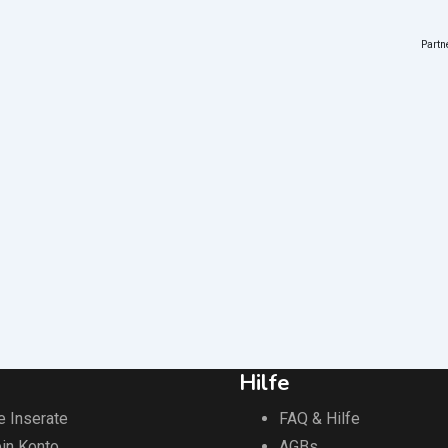
Part
Hilfe
e Inserate
FAQ & Hilfe
in Konto
AGBs