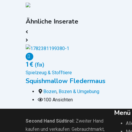
Ähnliche Inserate
1
€
(fix)
Spielzeug & Stofftiere
Squishmallow Fledermaus
Bozen
,
Bozen & Umgebung
100 Ansichten
Menü
Second Hand Südtirol
:
Zweiter Hand
All
kaufen und verkaufen:
Gebrauchtmarkt
,
Me