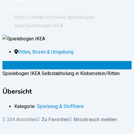
Kinder
Spielzeug & Stofftiere
https://verkauf.it/inserat/spielebogen-
ikea/
Spielebogen IKEA
Ritten
,
Bozen & Umgebung
10
€
(fix)
Spielebogen IKEA Selbstabholung in Klobenstein/Ritten
Übersicht
Kategorie:
Spielzeug & Stofftiere
334 Ansichten
Zu Favoriten
Missbrauch melden