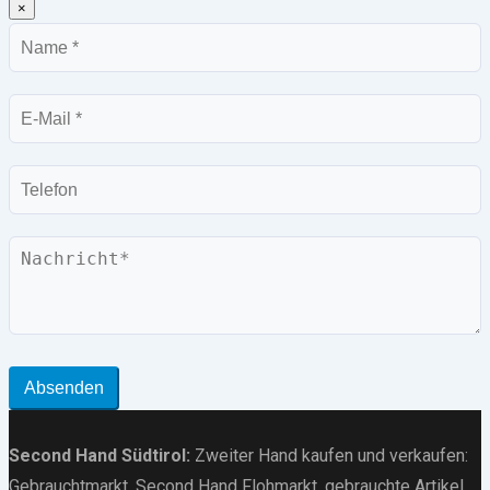
×
Name
E-
Mail
Telefon
Nachricht
Absenden
Second Hand Südtirol
:
Zweiter Hand kaufen und verkaufen:
Gebrauchtmarkt
, Second Hand Flohmarkt,
gebrauchte Artikel
,