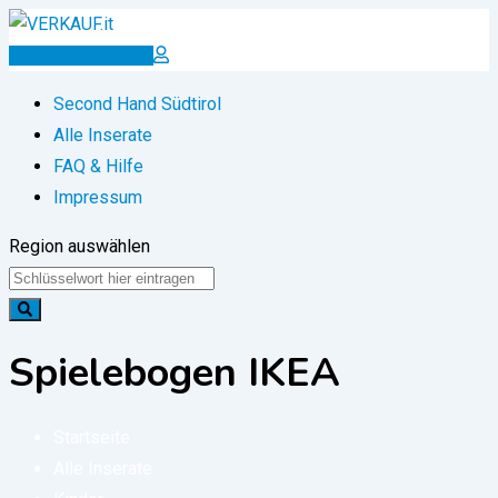
Zum
Inhalt
Inserat erstellen
springen
Second Hand Südtirol
Alle Inserate
FAQ & Hilfe
Impressum
Region auswählen
Spielebogen IKEA
Startseite
Alle Inserate