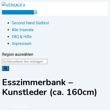
Zum
Inhalt
Inserat erstellen
springen
Second Hand Südtirol
Alle Inserate
FAQ & Hilfe
Impressum
Region auswählen
Esszimmerbank –
Kunstleder (ca. 160cm)
Startseite