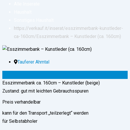
Alle Inserate
Haushalt
Sonstiges Haushalt
https://verkauf.it/inserat/esszimmerbank-kunstleder-
ca-160cm/
Esszimmerbank – Kunstleder (ca. 160cm)
Tauferer Ahrntal
100
€
(verhandelbar)
Esszimmerbank ca. 160cm – Kunstleder (beige)
Zustand: gut mit leichten Gebrauchsspuren
Preis verhandelbar
kann für den Transport „teilzerlegt“ werden
für Selbstabholer