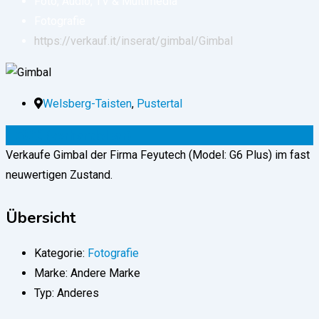
Foto, Audio, TV & Multimedia
Fotografie
https://verkauf.it/inserat/gimbal/
Gimbal
Welsberg-Taisten
,
Pustertal
150
€
(verhandelbar)
Verkaufe Gimbal der Firma Feyutech (Model: G6 Plus) im fast
neuwertigen Zustand.
Übersicht
Kategorie:
Fotografie
Marke:
Andere Marke
Typ:
Anderes