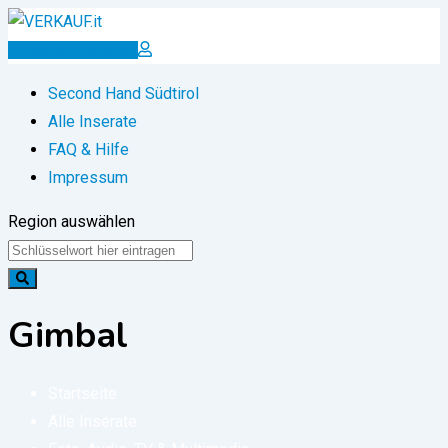
Zum
Inhalt
Inserat erstellen
springen
Second Hand Südtirol
Alle Inserate
FAQ & Hilfe
Impressum
Region auswählen
Gimbal
Startseite
Alle Inserate