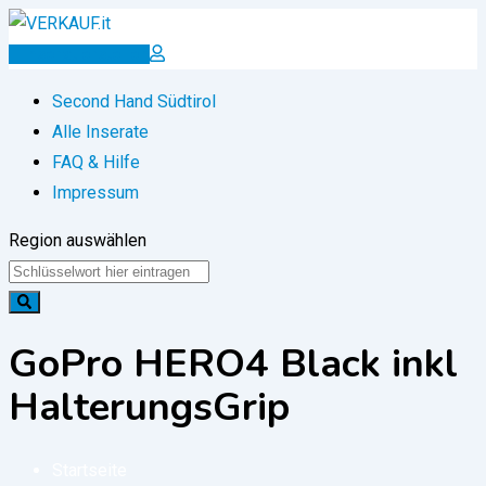
Zum
Inhalt
Inserat erstellen
springen
Second Hand Südtirol
Alle Inserate
FAQ & Hilfe
Impressum
Region auswählen
GoPro HERO4 Black inkl
HalterungsGrip
Startseite