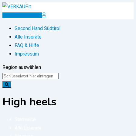
Zum
Inhalt
Inserat erstellen
springen
Second Hand Südtirol
Alle Inserate
FAQ & Hilfe
Impressum
Region auswählen
High heels
Startseite
Alle Inserate