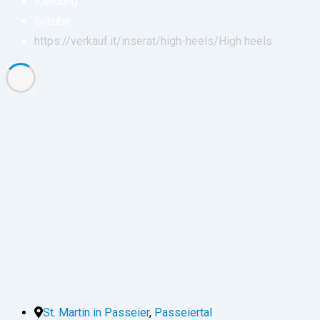
Kleidung
Schuhe
https://verkauf.it/inserat/high-heels/
High heels
St. Martin in Passeier
,
Passeiertal