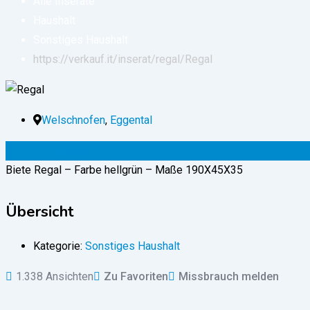
Alle Inserate
Haushalt
Sonstiges Haushalt
https://verkauf.it/inserat/regal/
Regal
Welschnofen
,
Eggental
50
€
(verhandelbar)
Biete Regal – Farbe hellgrün – Maße 190X45X35
Übersicht
Kategorie:
Sonstiges Haushalt
1.338 Ansichten
Zu Favoriten
Missbrauch melden