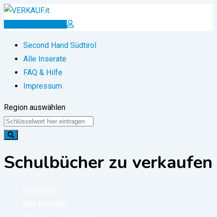
Zum
Inhalt
Inserat erstellen
springen
Second Hand Südtirol
Alle Inserate
FAQ & Hilfe
Impressum
Region auswählen
Schulbücher zu verkaufen
Startseite
Alle Inserate