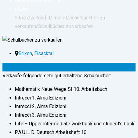
Bücher & Zeitschriften
Bücher
https://verkauf.it/inserat/schulbuecher-zu-
verkaufen/
Schulbücher zu verkaufen
Brixen
,
Eisacktal
0
€
(verhandelbar)
Verkaufe folgende sehr gut erhaltene Schulbücher:
Mathematik Neue Wege SI 10. Arbeitsbuch
Intrecci 1, Alma Edizioni
Intrecci 2, Alma Edizioni
Intrecci 3, Alma Edizioni
Life – Upper intermediate workbook und student’s book
P.A.U.L. D. Deutsch Arbeitsheft 10