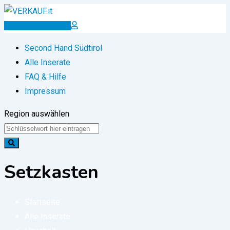
Zum
Inhalt
Inserat erstellen
springen
Second Hand Südtirol
Alle Inserate
FAQ & Hilfe
Impressum
Region auswählen
Setzkasten
Startseite
Alle Inserate