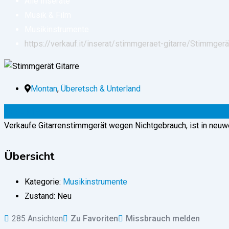
Alle Inserate
Musik & Film
Musikinstrumente
https://verkauf.it/inserat/stimmgeraet-gitarre/
Stimmgerät
Montan
,
Überetsch & Unterland
25
€
(fix)
Verkaufe Gitarrenstimmgerät wegen Nichtgebrauch, ist in neu
Übersicht
Kategorie:
Musikinstrumente
Zustand:
Neu
285 Ansichten
Zu Favoriten
Missbrauch melden