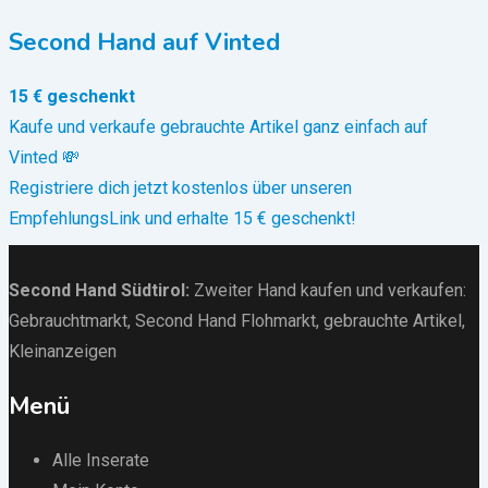
Second Hand auf Vinted
15 € geschenkt
Kaufe und verkaufe gebrauchte Artikel ganz einfach auf
Vinted 💸
Registriere dich jetzt kostenlos über unseren
EmpfehlungsLink und erhalte 15 € geschenkt!
Second Hand Südtirol
:
Zweiter Hand kaufen und verkaufen:
Gebrauchtmarkt
, Second Hand Flohmarkt,
gebrauchte Artikel
,
Kleinanzeigen
Menü
Alle Inserate