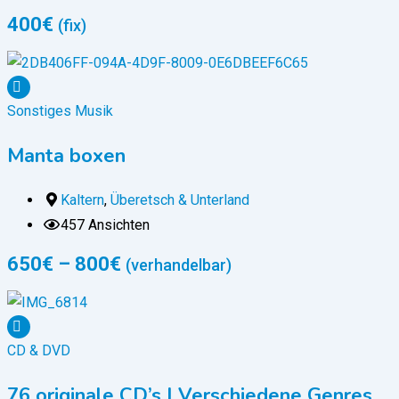
400
€
(fix)
Sonstiges Musik
Manta boxen
Kaltern
,
Überetsch & Unterland
457 Ansichten
650
€
–
800
€
(verhandelbar)
CD & DVD
76 originale CD’s | Verschiedene Genres