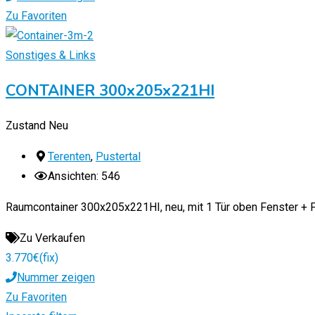
Zu Favoriten
Sonstiges & Links
CONTAINER 300x205x221HI
Zustand
Neu
Terenten
,
Pustertal
Ansichten: 546
Raumcontainer 300x205x221HI, neu, mit 1 Tür oben Fenster + Pr
Zu Verkaufen
3.770
€
(fix)
Nummer zeigen
Zu Favoriten