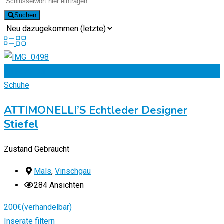
Suchen
Zu Favoriten
Schuhe
ATTIMONELLI’S Echtleder Designer
Stiefel
Zustand
Gebraucht
Mals
,
Vinschgau
284 Ansichten
200
€
(verhandelbar)
Inserate filtern