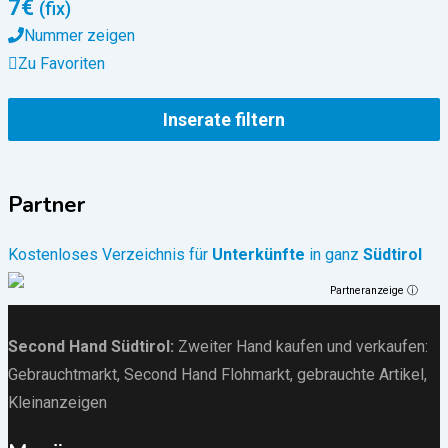
7
€
(fix)
Nummer zeigen
Zu Favoriten
Inserate filtern
Partner
Kostenloses Verzeichnis für
Unterkünfte
in ganz
Südtirol
Partneranzeige ⓘ
Second Hand Südtirol
:
Zweiter Hand kaufen und verkaufen:
Gebrauchtmarkt
, Second Hand Flohmarkt,
gebrauchte Artikel
,
Kleinanzeigen