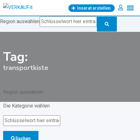
Zum
Inserat erstellen
Inhalt
springen
Region auswählen
Tag:
transportkiste
Region auswählen
Die Kategorie wählen
Suchen