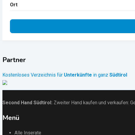
Ort
Partner
Kostenloses Verzeichnis für
Unterkünfte
in ganz
Südtirol
Second Hand Südtirol
:
Zweiter Hand kaufen und verkaufen:
Ge
Menü
Alle Inserate