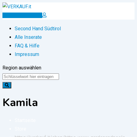
Zum
Inhalt
Inserat erstellen
springen
Second Hand Südtirol
Alle Inserate
FAQ & Hilfe
Impressum
Region auswählen
Kamila
Startseite
Store