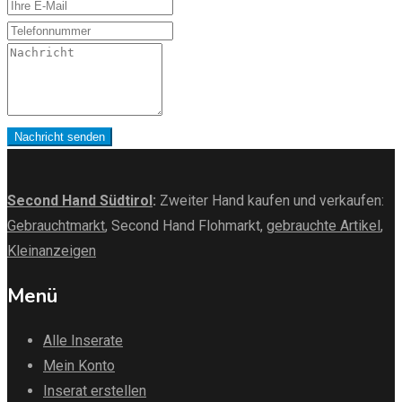
E-
Mail
Telefon
Nachricht
Nachricht senden
Second Hand Südtirol
:
Zweiter Hand kaufen und verkaufen:
Gebrauchtmarkt
, Second Hand Flohmarkt,
gebrauchte Artikel
,
Kleinanzeigen
Menü
Alle Inserate
Mein Konto
Inserat erstellen