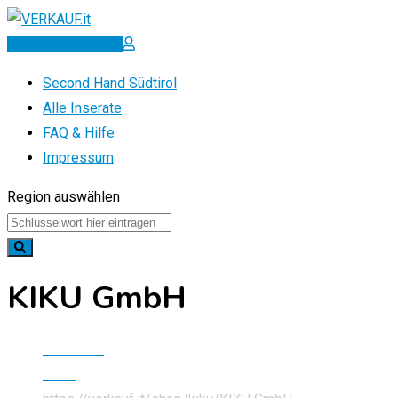
Zum
Inhalt
Inserat erstellen
springen
Second Hand Südtirol
Alle Inserate
FAQ & Hilfe
Impressum
Region auswählen
KIKU GmbH
Startseite
Store