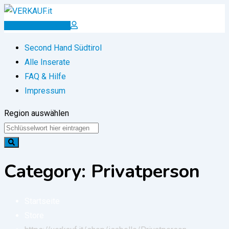
Zum
Inhalt
Inserat erstellen
springen
Second Hand Südtirol
Alle Inserate
FAQ & Hilfe
Impressum
Region auswählen
Category:
Privatperson
Startseite
Store