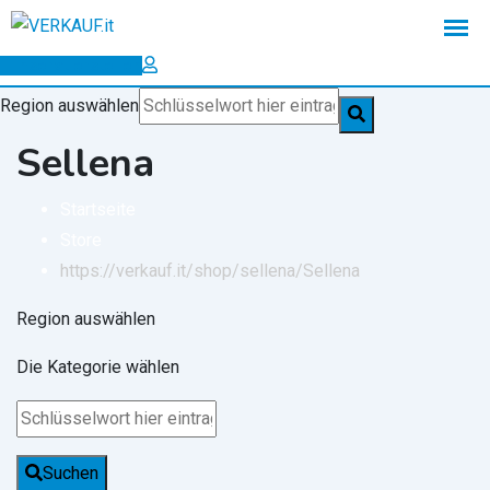
Zum
Inhalt
Inserat erstellen
springen
Region auswählen
Sellena
Startseite
Store
https://verkauf.it/shop/sellena/
Sellena
Region auswählen
Die Kategorie wählen
Suchen