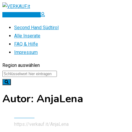
Zum
Inhalt
Inserat erstellen
springen
Second Hand Südtirol
Alle Inserate
FAQ & Hilfe
Impressum
Region auswählen
Autor: AnjaLena
Startseite
https://verkauf.it/
AnjaLena