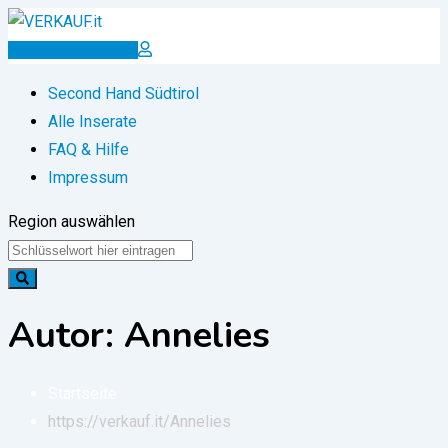
Zum
Inhalt
Inserat erstellen
springen
Second Hand Südtirol
Alle Inserate
FAQ & Hilfe
Impressum
Region auswählen
Autor: Annelies
Startseite
https://verkauf.it/
Annelies