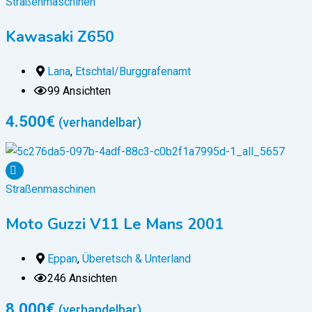
Straßenmaschinen
Kawasaki Z650
Lana
,
Etschtal/Burggrafenamt
99 Ansichten
4.500
€
(verhandelbar)
Straßenmaschinen
Moto Guzzi V11 Le Mans 2001
Eppan
,
Überetsch & Unterland
246 Ansichten
8.000
€
(verhandelbar)