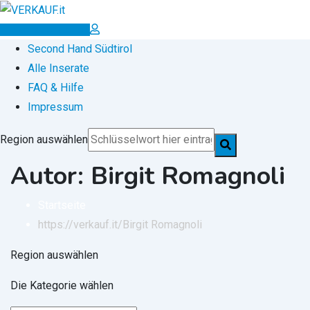
Zum
Inhalt
Inserat erstellen
springen
Second Hand Südtirol
Alle Inserate
FAQ & Hilfe
Impressum
Region auswählen
Autor: Birgit Romagnoli
Startseite
https://verkauf.it/
Birgit Romagnoli
Region auswählen
Die Kategorie wählen