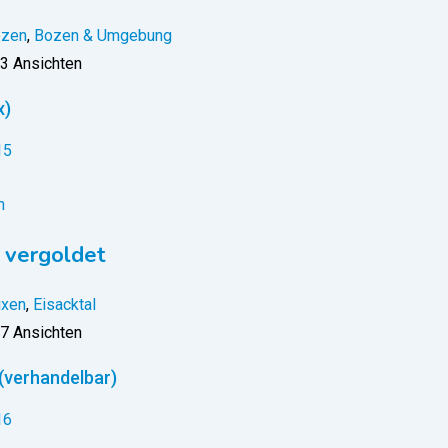
zen
,
Bozen & Umgebung
3 Ansichten
x)
n
 vergoldet
ixen
,
Eisacktal
7 Ansichten
(verhandelbar)