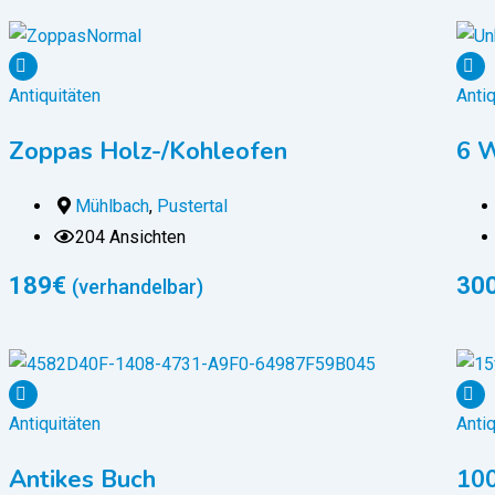
Antiquitäten
Antiq
Zoppas Holz-/Kohleofen
6 W
Mühlbach
,
Pustertal
204 Ansichten
189
€
30
(verhandelbar)
Antiquitäten
Antiq
Antikes Buch
100