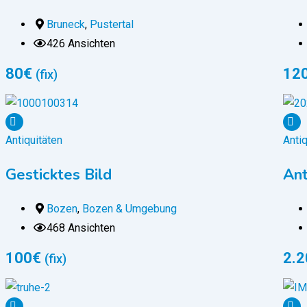
Bruneck
,
Pustertal
426 Ansichten
80
€
12
(fix)
Antiquitäten
Antiq
Gesticktes Bild
Ant
Bozen
,
Bozen & Umgebung
468 Ansichten
100
€
2.2
(fix)