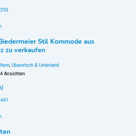
n
Biedermeier Stil Kommode aus
z zu verkaufen
ltern
,
Überetsch & Unterland
4 Ansichten
x)
n
rten