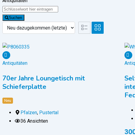
Antiquitäten
Suchen
Antiquitäten
Antiq
70er Jahre Loungetisch mit
Sel
Schieferplatte
int
Fed
Neu
Pfalzen
,
Pustertal
36 Ansichten
30