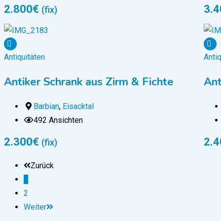
2.800
€
3.4
(fix)
Antiquitäten
Antiq
Antiker Schrank aus Zirm & Fichte
Ant
Barbian
,
Eisacktal
492 Ansichten
2.300
€
2.4
(fix)
Zurück
1
2
Weiter