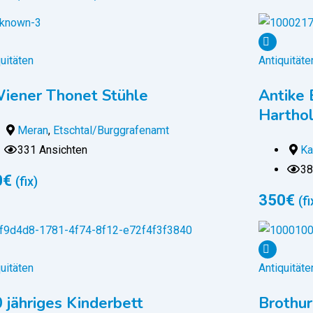
uitäten
Antiquitäte
iener Thonet Stühle
Antike 
Harthol
Meran
,
Etschtal/Burggrafenamt
331 Ansichten
Ka
38
0
€
(fix)
350
€
(fi
uitäten
Antiquitäte
 jähriges Kinderbett
Brothu