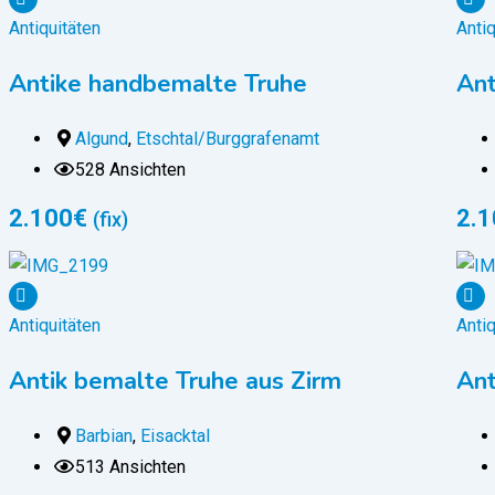
Antiquitäten
Antiq
Antike handbemalte Truhe
Ant
Algund
,
Etschtal/Burggrafenamt
528 Ansichten
2.100
€
2.1
(fix)
Antiquitäten
Antiq
Antik bemalte Truhe aus Zirm
Ant
Barbian
,
Eisacktal
513 Ansichten