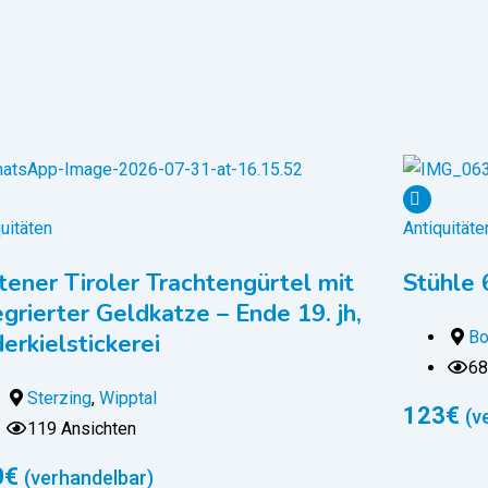
uitäten
Antiquitäte
tener Tiroler Trachtengürtel mit
Stühle 
egrierter Geldkatze – Ende 19. jh,
Bo
erkielstickerei
68
Sterzing
,
Wipptal
123
€
(v
119 Ansichten
0
€
(verhandelbar)