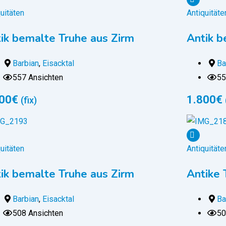
uitäten
Antiquitäte
ik bemalte Truhe aus Zirm
Antik b
Barbian
,
Eisacktal
Ba
557 Ansichten
55
00
€
1.800
€
(fix)
uitäten
Antiquitäte
ik bemalte Truhe aus Zirm
Antike 
Barbian
,
Eisacktal
Ba
508 Ansichten
50