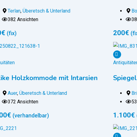
Terlan
,
Überetsch & Unterland
Bo
382 Ansichten
38
0
€
200
€
(fix)
(fi
uitäten
Antiquitäte
ike Holzkommode mit Intarsien
Spiegel
Auer
,
Überetsch & Unterland
Br
372 Ansichten
53
00
€
1.100
€
(verhandelbar)