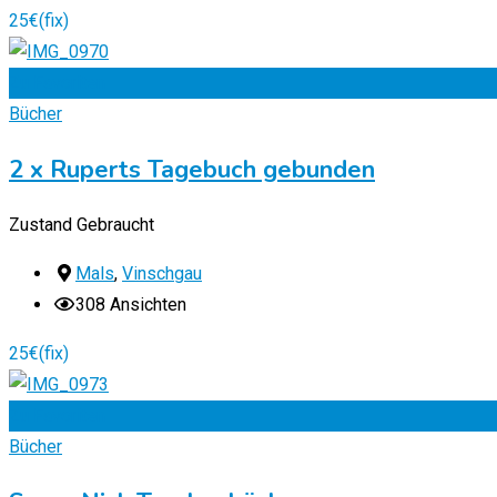
25
€
(fix)
Zu Favoriten
Bücher
2 x Ruperts Tagebuch gebunden
Zustand
Gebraucht
Mals
,
Vinschgau
308 Ansichten
25
€
(fix)
Zu Favoriten
Bücher