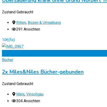
Übersäuerung krank ohne Grund Norbert T
Zustand
Gebraucht
Ritten
,
Bozen & Umgebung
291 Ansichten
10
€
(fix)
Zu Favoriten
Bücher
2x Miles&Niles Bücher-gebunden
Zustand
Gebraucht
Mals
,
Vinschgau
304 Ansichten