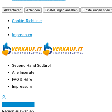
Akzeptieren
Ablehnen
Einstellungen ansehen
Einstellungen speic
Cookie-Richtlinie
Impressum
Zum
Inhalt
springen
Second Hand Südtirol
Alle Inserate
FAQ & Hilfe
Impressum
Inserat erstellen
Region auswählen