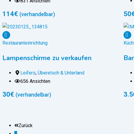
831 Ansichten
114
€
50
(verhandelbar)
Restauranteinrichtung
Küch
Lampenschirme zu verkaufen
Bar
Leifers
,
Überetsch & Unterland
656 Ansichten
30
€
3.5
(verhandelbar)
Zurück
1