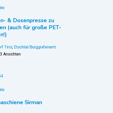
äte
en- & Dosenpresse zu
en (auch für große PET-
n!)
rf Tirol
,
Etschtal/Burggrafenamt
3 Ansichten
äte
aschiene Sirman