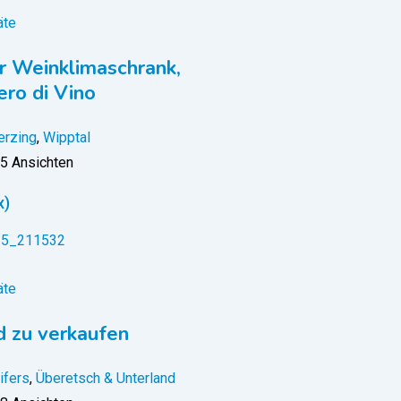
äte
r Weinklimaschrank,
ero di Vino
erzing
,
Wipptal
5 Ansichten
x)
äte
 zu verkaufen
ifers
,
Überetsch & Unterland