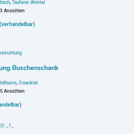
ttach
,
Tauferer Ahrntal
3 Ansichten
(verhandelbar)
einrichtung
tung Buschenschank
ldthurns
,
Eisacktal
5 Ansichten
andelbar)