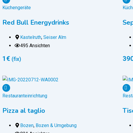
Küchengeräte
Küch
Red Bull Energydrinks
Sep
Kastelruth
,
Seiser Alm
495 Ansichten
1
€
39
(fix)
Restauranteinrichtung
Rest
Pizza al taglio
Tis
Bozen
,
Bozen & Umgebung