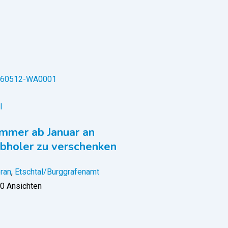
l
mmer ab Januar an
bholer zu verschenken
ran
,
Etschtal/Burggrafenamt
0 Ansichten