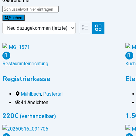
Gastronomie
Suchen
Restauranteinrichtung
Küch
Registrierkasse
Ele
Mühlbach
,
Pustertal
44 Ansichten
220
€
1.5
(verhandelbar)