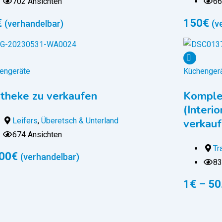
702 Ansichten
66
€
150
€
(verhandelbar)
(v
engeräte
Küchenger
theke zu verkaufen
Komplet
(Interio
Leifers
,
Überetsch & Unterland
verkau
674 Ansichten
Tr
00
€
(verhandelbar)
83
1
€
–
50