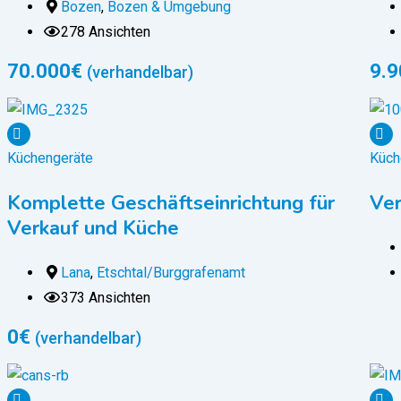
Bozen
,
Bozen & Umgebung
278 Ansichten
70.000
€
9.9
(verhandelbar)
Küchengeräte
Küch
Komplette Geschäftseinrichtung für
Ver
Verkauf und Küche
Lana
,
Etschtal/Burggrafenamt
373 Ansichten
0
€
(verhandelbar)