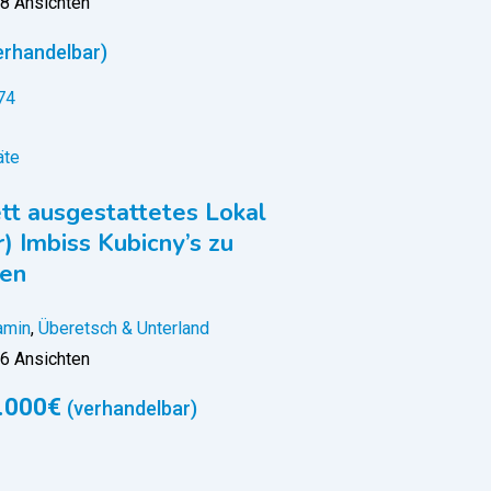
8 Ansichten
erhandelbar)
äte
t ausgestattetes Lokal
r) Imbiss Kubicny’s zu
fen
amin
,
Überetsch & Unterland
6 Ansichten
.000
€
(verhandelbar)