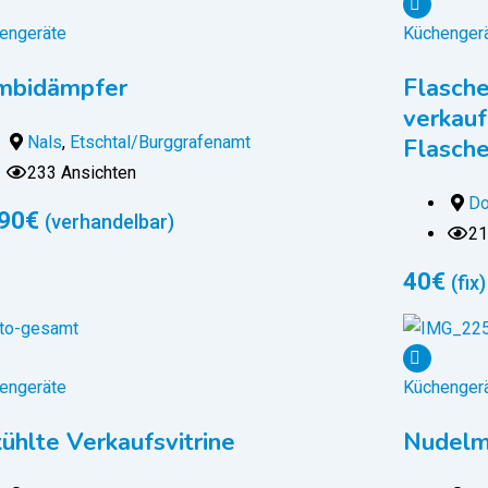
engeräte
Küchenger
mbidämpfer
Flasch
verkauf
Nals
,
Etschtal/Burggrafenamt
Flasche
233 Ansichten
Do
90
€
(verhandelbar)
21
40
€
(fix)
engeräte
Küchenger
ühlte Verkaufsvitrine
Nudelm