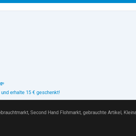
💸
 und erhalte 15 € geschenkt!
brauchtmarkt
, Second Hand Flohmarkt,
gebrauchte Artikel
,
Klein