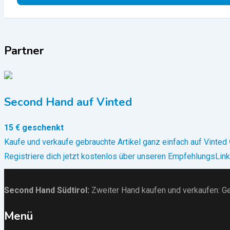
Partner
Second Hand auf Vinted
15 € geschenkt
Kaufe und verkaufe gebrauchte Artikel ganz einfach auf Vinted 
Registriere dich jetzt kostenlos über unseren EmpfehlungsLink
Second Hand Südtirol
:
Zweiter Hand kaufen und verkaufen:
Ge
Menü