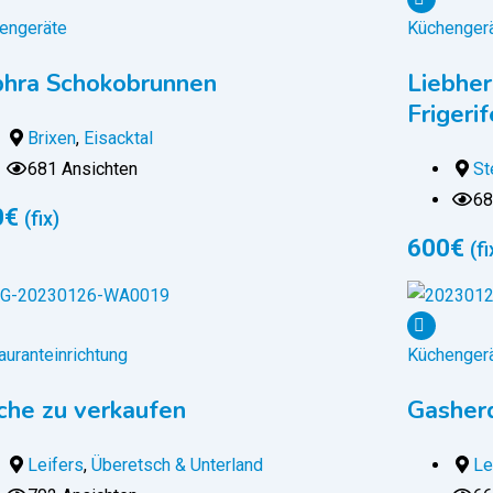
engeräte
Küchenger
hra Schokobrunnen
Liebher
Frigerif
Brixen
,
Eisacktal
681 Ansichten
St
68
0
€
(fix)
600
€
(fi
auranteinrichtung
Küchenger
che zu verkaufen
Gasherd
Leifers
,
Überetsch & Unterland
Le