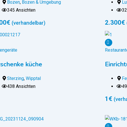
Bozen
,
Bozen & Umgebung
Lu
345 Ansichten
32
00
€
2.300
€
(verhandelbar)
engeräte
Restaurant
schenke küche
Einrich
Sterzing
,
Wipptal
Fe
438 Ansichten
49
1
€
(verh