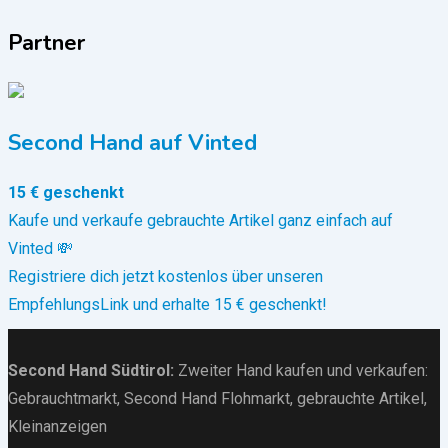
Partner
Second Hand auf Vinted
15 € geschenkt
Kaufe und verkaufe gebrauchte Artikel ganz einfach auf
Vinted 💸
Registriere dich jetzt kostenlos über unseren
EmpfehlungsLink und erhalte 15 € geschenkt!
Second Hand Südtirol
:
Zweiter Hand kaufen und verkaufen:
Gebrauchtmarkt
, Second Hand Flohmarkt,
gebrauchte Artikel
,
Kleinanzeigen