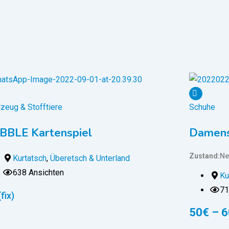
lzeug & Stofftiere
Schuhe
BBLE Kartenspiel
Damenst
Zustand
Ne
Kurtatsch
,
Überetsch & Unterland
638 Ansichten
Ku
71
(fix)
50
€
–
6