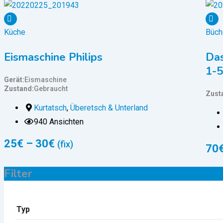
Küche
Büch
Eismaschine Philips
Das
1-5
Gerät
Eismaschine
Zustand
Gebraucht
Zust
Kurtatsch
,
Überetsch & Unterland
940 Ansichten
25
€
–
30
€
(fix)
70
Filter
Typ