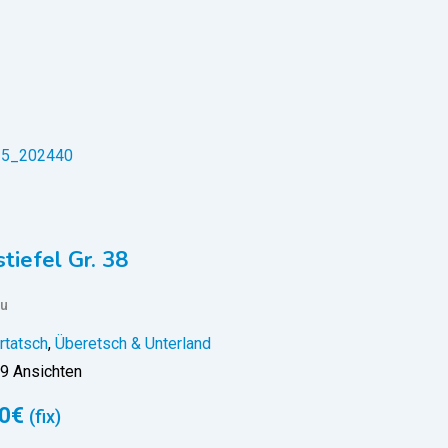
iefel Gr. 38
u
rtatsch
,
Überetsch & Unterland
9 Ansichten
0
€
(fix)