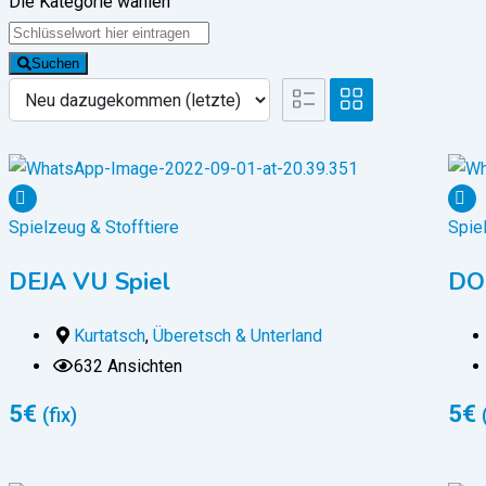
Die Kategorie wählen
Suchen
Spielzeug & Stofftiere
Spie
DEJA VU Spiel
DO
Kurtatsch
,
Überetsch & Unterland
632 Ansichten
5
€
5
€
(fix)