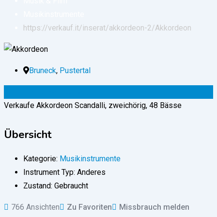
Musik & Film
Musikinstrumente
https://verkauf.it/inserat/akkordeon-2/
Akkordeon
Bruneck
,
Pustertal
300
€
(verhandelbar)
Verkaufe Akkordeon Scandalli, zweichörig, 48 Bässe
Übersicht
Kategorie:
Musikinstrumente
Instrument Typ:
Anderes
Zustand:
Gebraucht
766 Ansichten
Zu Favoriten
Missbrauch melden