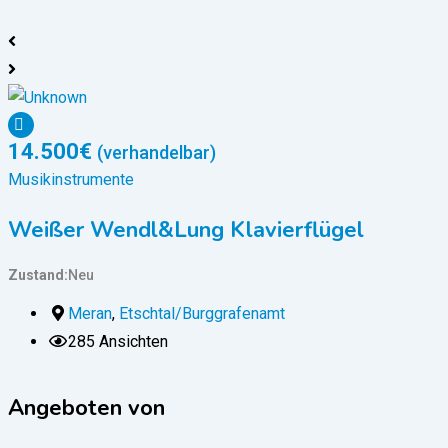
14.500
€
(verhandelbar)
Musikinstrumente
M
Weißer Wendl&Lung Klavierflügel
Zustand
Neu
Z
Meran
,
Etschtal/Burggrafenamt
285 Ansichten
Angeboten von