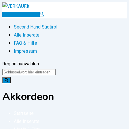
Zum
Inhalt
Inserat erstellen
springen
Second Hand Südtirol
Alle Inserate
FAQ & Hilfe
Impressum
Region auswählen
Akkordeon
Startseite
Alle Inserate